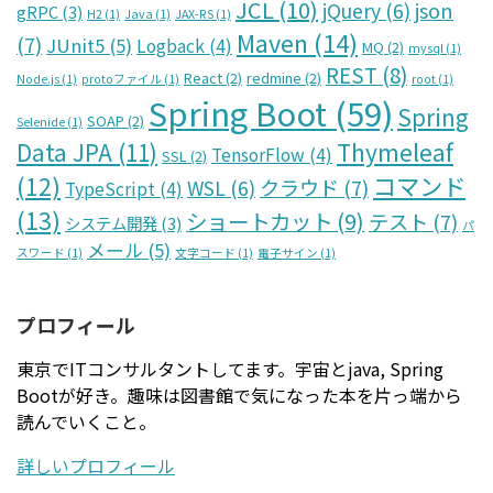
JCL
(10)
json
jQuery
(6)
gRPC
(3)
H2
(1)
Java
(1)
JAX-RS
(1)
Maven
(14)
(7)
JUnit5
(5)
Logback
(4)
MQ
(2)
mysql
(1)
REST
(8)
React
(2)
redmine
(2)
Node.js
(1)
protoファイル
(1)
root
(1)
Spring Boot
(59)
Spring
SOAP
(2)
Selenide
(1)
Data JPA
(11)
Thymeleaf
TensorFlow
(4)
SSL
(2)
コマンド
(12)
クラウド
(7)
WSL
(6)
TypeScript
(4)
(13)
ショートカット
(9)
テスト
(7)
システム開発
(3)
パ
メール
(5)
スワード
(1)
文字コード
(1)
電子サイン
(1)
プロフィール
東京でITコンサルタントしてます。宇宙とjava, Spring
Bootが好き。趣味は図書館で気になった本を片っ端から
読んでいくこと。
詳しいプロフィール