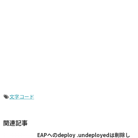
文字コード
関連記事
EAPへのdeploy .undeployedは削除し