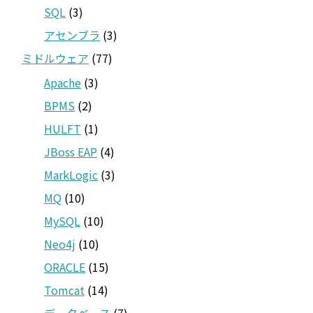
SQL
(3)
アセンブラ
(3)
ミドルウェア
(77)
Apache
(3)
BPMS
(2)
HULFT
(1)
JBoss EAP
(4)
MarkLogic
(3)
MQ
(10)
MySQL
(10)
Neo4j
(10)
ORACLE
(15)
Tomcat
(14)