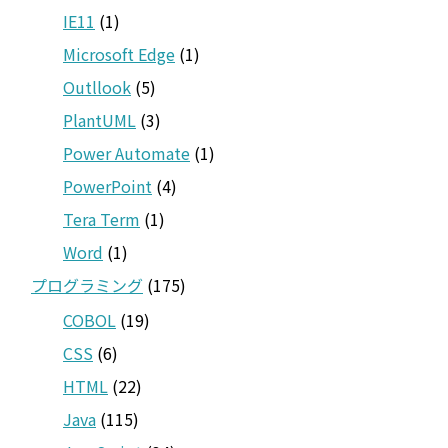
IE11
(1)
Microsoft Edge
(1)
Outllook
(5)
PlantUML
(3)
Power Automate
(1)
PowerPoint
(4)
Tera Term
(1)
Word
(1)
プログラミング
(175)
COBOL
(19)
CSS
(6)
HTML
(22)
Java
(115)