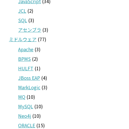
JavaScript
(34)
JCL
(2)
SQL
(3)
アセンブラ
(3)
ミドルウェア
(77)
Apache
(3)
BPMS
(2)
HULFT
(1)
JBoss EAP
(4)
MarkLogic
(3)
MQ
(10)
MySQL
(10)
Neo4j
(10)
ORACLE
(15)