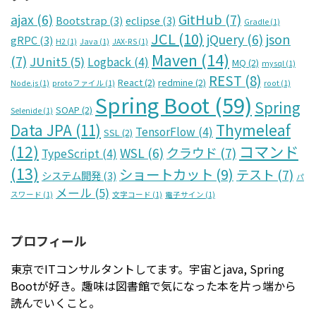
GitHub
(7)
ajax
(6)
Bootstrap
(3)
eclipse
(3)
Gradle
(1)
JCL
(10)
json
jQuery
(6)
gRPC
(3)
H2
(1)
Java
(1)
JAX-RS
(1)
Maven
(14)
(7)
JUnit5
(5)
Logback
(4)
MQ
(2)
mysql
(1)
REST
(8)
React
(2)
redmine
(2)
Node.js
(1)
protoファイル
(1)
root
(1)
Spring Boot
(59)
Spring
SOAP
(2)
Selenide
(1)
Data JPA
(11)
Thymeleaf
TensorFlow
(4)
SSL
(2)
コマンド
(12)
クラウド
(7)
WSL
(6)
TypeScript
(4)
(13)
ショートカット
(9)
テスト
(7)
システム開発
(3)
パ
メール
(5)
スワード
(1)
文字コード
(1)
電子サイン
(1)
プロフィール
東京でITコンサルタントしてます。宇宙とjava, Spring
Bootが好き。趣味は図書館で気になった本を片っ端から
読んでいくこと。