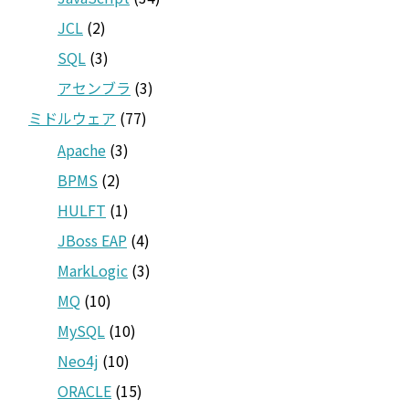
JCL
(2)
SQL
(3)
アセンブラ
(3)
ミドルウェア
(77)
Apache
(3)
BPMS
(2)
HULFT
(1)
JBoss EAP
(4)
MarkLogic
(3)
MQ
(10)
MySQL
(10)
Neo4j
(10)
ORACLE
(15)