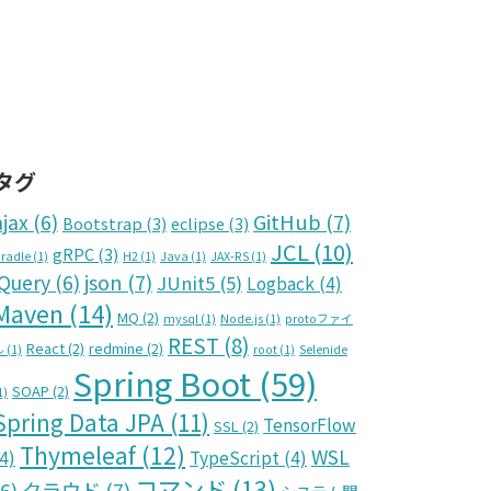
タグ
GitHub
(7)
ajax
(6)
Bootstrap
(3)
eclipse
(3)
JCL
(10)
gRPC
(3)
radle
(1)
H2
(1)
Java
(1)
JAX-RS
(1)
json
(7)
jQuery
(6)
JUnit5
(5)
Logback
(4)
Maven
(14)
MQ
(2)
mysql
(1)
Node.js
(1)
protoファイ
REST
(8)
React
(2)
redmine
(2)
ル
(1)
root
(1)
Selenide
Spring Boot
(59)
SOAP
(2)
1)
Spring Data JPA
(11)
TensorFlow
SSL
(2)
Thymeleaf
(12)
WSL
4)
TypeScript
(4)
コマンド
(13)
クラウド
(7)
(6)