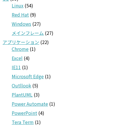
Linux
(54)
Red Hat
(9)
Windows
(27)
メインフレーム
(27)
アプリケーション
(22)
Chrome
(1)
Excel
(4)
IE11
(1)
Microsoft Edge
(1)
Outllook
(5)
PlantUML
(3)
Power Automate
(1)
PowerPoint
(4)
Tera Term
(1)