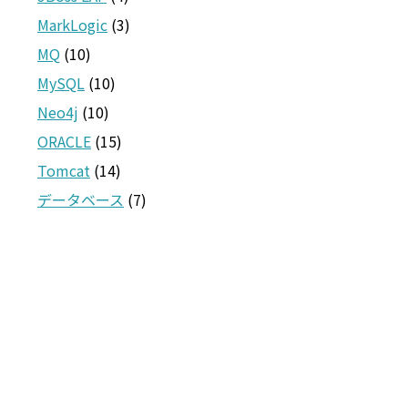
MarkLogic
(3)
MQ
(10)
MySQL
(10)
Neo4j
(10)
ORACLE
(15)
Tomcat
(14)
データベース
(7)