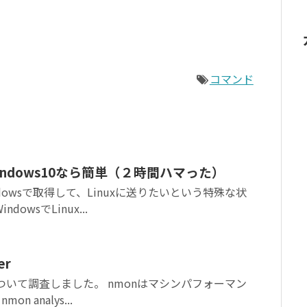
コマンド
indows10なら簡単（２時間ハマった）
ndowsで取得して、Linuxに送りたいという特殊な状
owsでLinux...
er
serについて調査しました。 nmonはマシンパフォーマン
 analys...