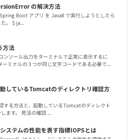
VersionError の解決方法
Spring Boot アプリ を Java8 で実行しようとしたら
$ ja...
使う方法
ドやコンソール出力をターミナルで正常に表示するに
ターミナルの３つが同じ文字コードである必要で...
び起動しているTomcatのディレクトリ確認方
を確認する方法と、起動しているTomcatのディレクト
ます。 死活の確認 ...
システムの性能を表す指標IOPSとは
t Per Second）はストレージシステムの性能を評価する