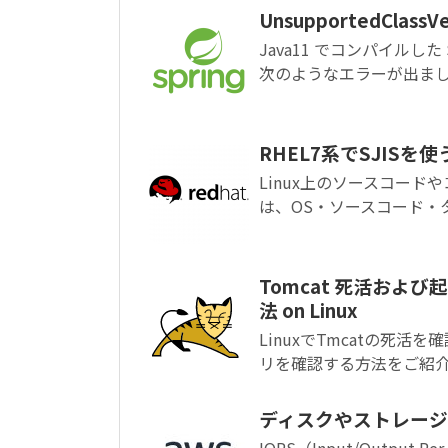
UnsupportedClass
Java11 でコンパイルした 
次のようなエラーが出ました。 
RHEL7系でSJISを
Linux上のソースコー
は、OS・ソースコード・
Tomcat 死活およ
法 on Linux
LinuxでTmcatの死活
リを確認する方法をご紹介し
ディスクやストレージ
IOPS（Input/Outpu