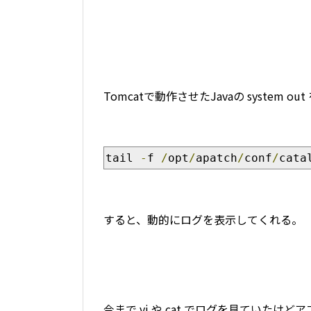
Tomcatで動作させたJavaの system
tail 
-
f 
/
opt
/
apatch
/
conf
/
cata
すると、動的にログを表示してくれる。
今まで vi や cat でログを見ていた