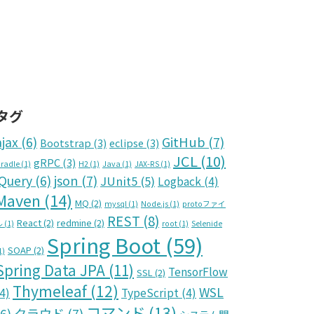
タグ
GitHub
(7)
ajax
(6)
Bootstrap
(3)
eclipse
(3)
JCL
(10)
gRPC
(3)
radle
(1)
H2
(1)
Java
(1)
JAX-RS
(1)
json
(7)
jQuery
(6)
JUnit5
(5)
Logback
(4)
Maven
(14)
MQ
(2)
mysql
(1)
Node.js
(1)
protoファイ
REST
(8)
React
(2)
redmine
(2)
ル
(1)
root
(1)
Selenide
Spring Boot
(59)
SOAP
(2)
1)
Spring Data JPA
(11)
TensorFlow
SSL
(2)
Thymeleaf
(12)
WSL
4)
TypeScript
(4)
コマンド
(13)
クラウド
(7)
(6)