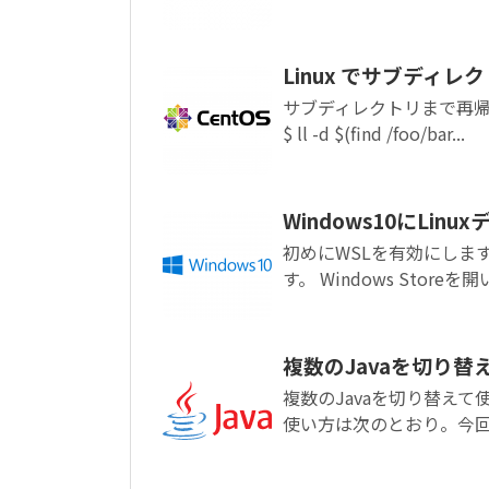
Linux でサブディ
サブディレクトリまで再帰的
$ ll -d $(find /foo/bar...
Windows10にLi
初めにWSLを有効にしま
す。 Windows Storeを開
複数のJavaを切り替えて
複数のJavaを切り替えて使用
使い方は次のとおり。今回は Ja