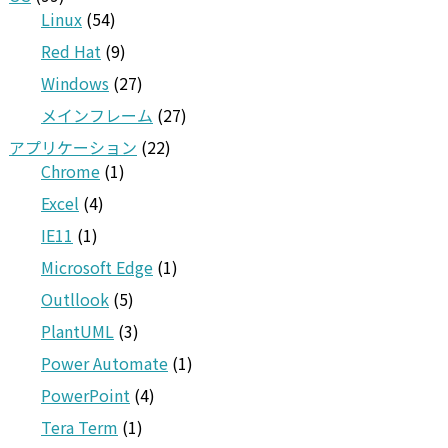
Linux
(54)
Red Hat
(9)
Windows
(27)
メインフレーム
(27)
アプリケーション
(22)
Chrome
(1)
Excel
(4)
IE11
(1)
Microsoft Edge
(1)
Outllook
(5)
PlantUML
(3)
Power Automate
(1)
PowerPoint
(4)
Tera Term
(1)