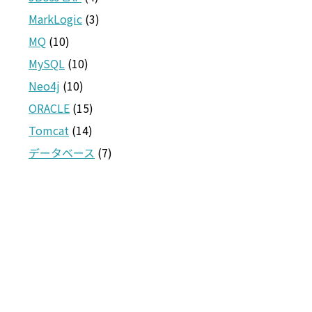
MarkLogic
(3)
MQ
(10)
MySQL
(10)
Neo4j
(10)
ORACLE
(15)
Tomcat
(14)
データベース
(7)