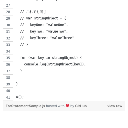
  // これでも同じ
  // var stringObject = {
  //   keyOne: "valueOne",
  //   keyTwo: "valueTwo",
  //   keyThree: "valueThree"
  // }
  for (var key in stringObject) {
    console.log(stringObject[key]);
  }
}
a();
ForStatementSample.js
hosted with
by
GitHub
view raw