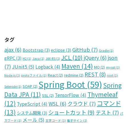
タグ
GitHub
(7)
ajax
(6)
Bootstrap
(3)
eclipse
(3)
Gradle
(1)
JCL
(10)
json
jQuery
(6)
gRPC
(3)
H2
(1)
Java
(1)
JAX-RS
(1)
Maven
(14)
(7)
JUnit5
(5)
Logback
(4)
MQ
(2)
mysql
(1)
REST
(8)
React
(2)
redmine
(2)
Node.js
(1)
protoファイル
(1)
root
(1)
Spring Boot
(59)
Spring
SOAP
(2)
Selenide
(1)
Data JPA
(11)
Thymeleaf
TensorFlow
(4)
SSL
(2)
コマンド
(12)
クラウド
(7)
WSL
(6)
TypeScript
(4)
(13)
ショートカット
(9)
テスト
(7)
システム開発
(3)
パ
メール
(5)
スワード
(1)
文字コード
(1)
電子サイン
(1)