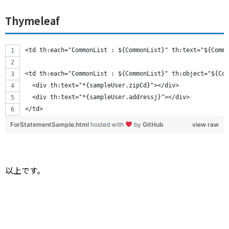
Thymeleaf
<td th:each="CommonList : ${CommonList}" th:text="${Commo
<td th:each="CommonList : ${CommonList}" th:object="${Com
  <div th:text="*{sampleUser.zipCd}"></div>
  <div th:text="*{sampleUser.addressj}"></div>
</td>
ForStatementSample.html
hosted with
by
GitHub
view raw
以上です。