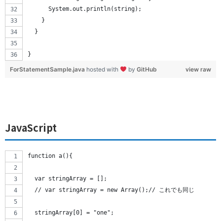
      System.out.println(string);
    }
  }
}
ForStatementSample.java
hosted with
by
GitHub
view raw
JavaScript
function a(){
  var stringArray = [];
  // var stringArray = new Array();// これでも同じ
  stringArray[0] = "one";