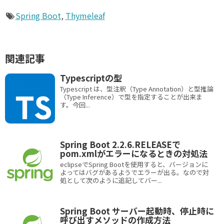
Spring Boot
,
Thymeleaf
関連記事
Typescriptの型
Typescript は、型注釈（Type Annotation）と型推論
（Type Inference）で型を指定することが出来ま
す。今回...
Spring Boot 2.2.6.RELEASEで
pom.xmlがエラーになるときの対処法
eclipseでSpring Bootを使用すると、バージョンに
よってはバグがあるようでエラーが出る。なので対
処として次のように追記してバー...
Spring Boot サーバー起動時、停止時に
呼び出すメソッドの作成方法