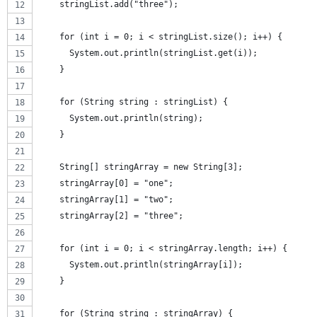
    stringList.add("three");
    for (int i = 0; i < stringList.size(); i++) {
      System.out.println(stringList.get(i));
    }
    for (String string : stringList) {
      System.out.println(string);
    }
    String[] stringArray = new String[3];
    stringArray[0] = "one";
    stringArray[1] = "two";
    stringArray[2] = "three";
    for (int i = 0; i < stringArray.length; i++) {
      System.out.println(stringArray[i]);
    }
    for (String string : stringArray) {