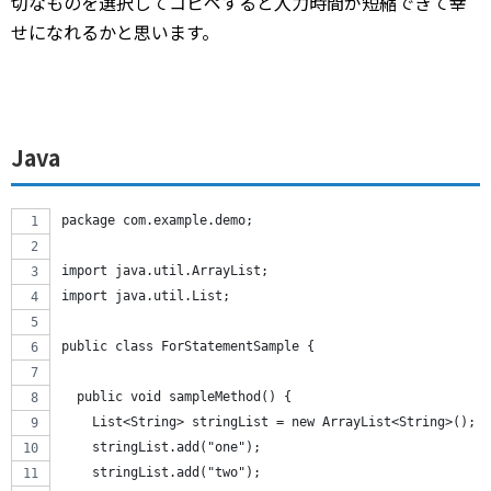
切なものを選択してコピペすると入力時間が短縮できて幸
せになれるかと思います。
Java
package com.example.demo;
import java.util.ArrayList;
import java.util.List;
public class ForStatementSample {
  public void sampleMethod() {
    List<String> stringList = new ArrayList<String>();
    stringList.add("one");
    stringList.add("two");