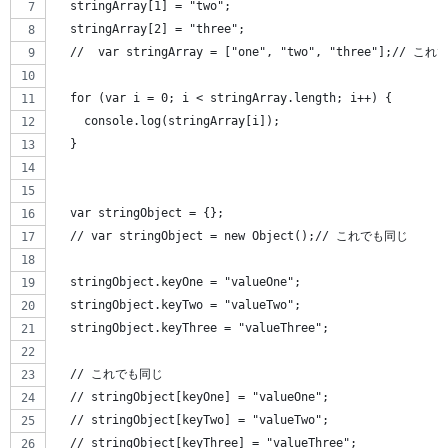
  stringArray[1] = "two";
  stringArray[2] = "three";
  //  var stringArray = ["one", "two", "three"];// こ
  for (var i = 0; i < stringArray.length; i++) {
    console.log(stringArray[i]);
  }
  var stringObject = {};
  // var stringObject = new Object();// これでも同じ
  stringObject.keyOne = "valueOne";
  stringObject.keyTwo = "valueTwo";
  stringObject.keyThree = "valueThree";
  // これでも同じ
  // stringObject[keyOne] = "valueOne";
  // stringObject[keyTwo] = "valueTwo";
  // stringObject[keyThree] = "valueThree";