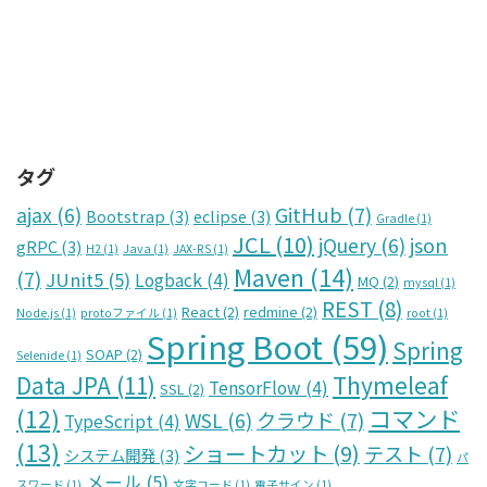
タグ
GitHub
(7)
ajax
(6)
Bootstrap
(3)
eclipse
(3)
Gradle
(1)
JCL
(10)
json
jQuery
(6)
gRPC
(3)
H2
(1)
Java
(1)
JAX-RS
(1)
Maven
(14)
(7)
JUnit5
(5)
Logback
(4)
MQ
(2)
mysql
(1)
REST
(8)
React
(2)
redmine
(2)
Node.js
(1)
protoファイル
(1)
root
(1)
Spring Boot
(59)
Spring
SOAP
(2)
Selenide
(1)
Data JPA
(11)
Thymeleaf
TensorFlow
(4)
SSL
(2)
コマンド
(12)
クラウド
(7)
WSL
(6)
TypeScript
(4)
(13)
ショートカット
(9)
テスト
(7)
システム開発
(3)
パ
メール
(5)
スワード
(1)
文字コード
(1)
電子サイン
(1)