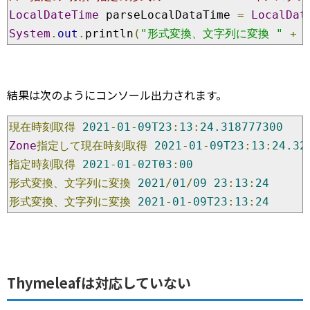
LocalDateTime
 parseLocalDataTime 
=
LocalDat
System
.
out
.
println
(
"形式変換、文字列に変換 "
+
 
結果は次のようにコンソール出力されます。
現在時刻取得
2021
-
01
-
09T23
:
13
:
24.318777300
Zone
指定して現在時刻取得
2021
-
01
-
09T23
:
13
:
24.32
指定時刻取得
2021
-
01
-
02T03
:
00
形式変換、文字列に変換
2021
/
01
/
09
23
:
13
:
24
形式変換、文字列に変換
2021
-
01
-
09T23
:
13
:
24
Thymeleafは対応していない