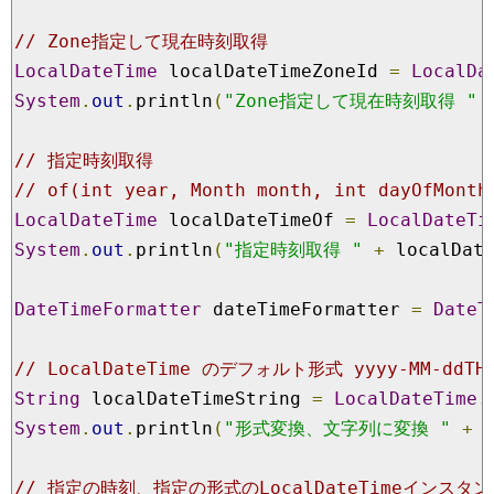
// Zone指定して現在時刻取得
LocalDateTime
 localDateTimeZoneId 
=
LocalDa
System
.
out
.
println
(
"Zone指定して現在時刻取得 "
// 指定時刻取得
// of​(int year, Month month, int dayOfMonth
LocalDateTime
 localDateTimeOf 
=
LocalDateTi
System
.
out
.
println
(
"指定時刻取得 "
+
 localDat
DateTimeFormatter
 dateTimeFormatter 
=
DateT
// LocalDateTime のデフォルト形式 yyyy-MM-ddTH
String
 localDateTimeString 
=
LocalDateTime
.
System
.
out
.
println
(
"形式変換、文字列に変換 "
+
 
// 指定の時刻、指定の形式のLocalDateTimeイン