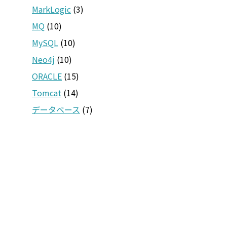
MarkLogic
(3)
MQ
(10)
MySQL
(10)
Neo4j
(10)
ORACLE
(15)
Tomcat
(14)
データベース
(7)